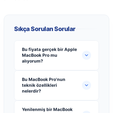
Sıkça Sorulan Sorular
Bu fiyata gerçek bir Apple
MacBook Pro mu
alıyorum?
Evet, bu tamamen yenilenmiş ve
Bu MacBook Pro'nun
sertifikalı bir Apple MacBook Pro
teknik özellikleri
modelidir. 249,99 $ fiyat, orijinal
nelerdir?
satış fiyatına göre yaklaşık %60
indirim anlamına gelir. Cihaz, Apple’ın
Model, 2.4 GHz hızında Core i5
kalite standartlarına uygun şekilde
Yenilenmiş bir MacBook
işlemci, 4 GB bellek, 128 GB SSD