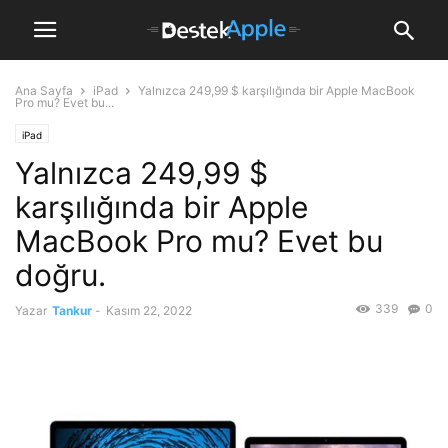
Ana Sayfa
iPad
Yalnızca 249,99 $ karşılığında bir Apple MacBook
Pro mu? Evet bu...
iPad
Yalnızca 249,99 $
karşılığında bir Apple
MacBook Pro mu? Evet bu
doğru.
339
0
Yazar
Tankur
-
Kasım 22, 2022