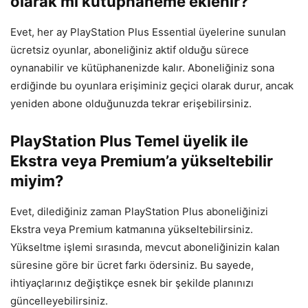
olarak mı kütüphaneme eklenir?
Evet, her ay PlayStation Plus Essential üyelerine sunulan
ücretsiz oyunlar, aboneliğiniz aktif olduğu sürece
oynanabilir ve kütüphanenizde kalır. Aboneliğiniz sona
erdiğinde bu oyunlara erişiminiz geçici olarak durur, ancak
yeniden abone olduğunuzda tekrar erişebilirsiniz.
PlayStation Plus Temel üyelik ile
Ekstra veya Premium’a yükseltebilir
miyim?
Evet, dilediğiniz zaman PlayStation Plus aboneliğinizi
Ekstra veya Premium katmanına yükseltebilirsiniz.
Yükseltme işlemi sırasında, mevcut aboneliğinizin kalan
süresine göre bir ücret farkı ödersiniz. Bu sayede,
ihtiyaçlarınız değiştikçe esnek bir şekilde planınızı
güncelleyebilirsiniz.