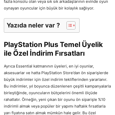
fazla konsolu olan veya sık sık arkadaşlarının evinde oyun
oynayan oyuncular için büyük bir kolaylık sağlıyor.
Yazıda neler var ?
PlayStation Plus Temel Üyelik
ile Özel İndirim Fırsatları
Ayrıca Essential katmanının üyeleri, en iyi oyunlar,
aksesuarlar ve hatta PlayStation Store’dan ön siparişlerde
büyük indirimler için özel indirim tekliflerinden yararlanır.
Bu indirimler, yıl boyunca düzenlenen çeşitli kampanyalarla
birleştiğinde, oyuncuların bütçelerini önemli ölçüde
rahatlatır. Örneğin, yeni çıkan bir oyunu ön siparişle %10
indirimli almak veya popüler bir yapımı haftalık fırsatlarla
yarı fiyatına satın almak mümkün hale gelir. Bu özel