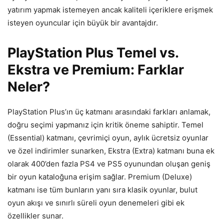
yatırım yapmak istemeyen ancak kaliteli içeriklere erişmek
isteyen oyuncular için büyük bir avantajdır.
PlayStation Plus Temel vs.
Ekstra ve Premium: Farklar
Neler?
PlayStation Plus’ın üç katmanı arasındaki farkları anlamak,
doğru seçimi yapmanız için kritik öneme sahiptir. Temel
(Essential) katmanı, çevrimiçi oyun, aylık ücretsiz oyunlar
ve özel indirimler sunarken, Ekstra (Extra) katmanı buna ek
olarak 400’den fazla PS4 ve PS5 oyunundan oluşan geniş
bir oyun kataloğuna erişim sağlar. Premium (Deluxe)
katmanı ise tüm bunların yanı sıra klasik oyunlar, bulut
oyun akışı ve sınırlı süreli oyun denemeleri gibi ek
özellikler sunar.