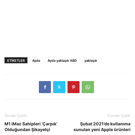
ETIKETLER
Ayda
Ayda yaklaşık ABD
yaklaşık
Önceki İçerik
Sonraki İçerik
M1 iMac Sahipleri ‘Çarpık’
Şubat 2021’de kullanıma
Olduğundan Şikayetçi
sunulan yeni Apple ürünleri