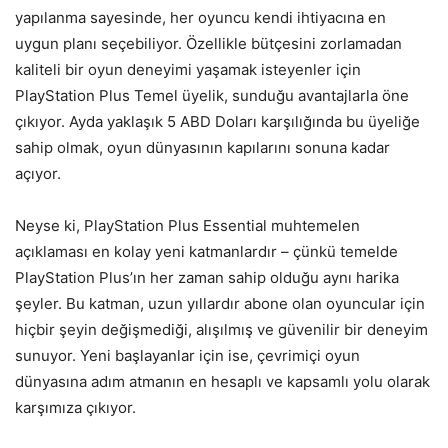
yapılanma sayesinde, her oyuncu kendi ihtiyacına en
uygun planı seçebiliyor. Özellikle bütçesini zorlamadan
kaliteli bir oyun deneyimi yaşamak isteyenler için
PlayStation Plus Temel üyelik, sunduğu avantajlarla öne
çıkıyor. Ayda yaklaşık 5 ABD Doları karşılığında bu üyeliğe
sahip olmak, oyun dünyasının kapılarını sonuna kadar
açıyor.
Neyse ki, PlayStation Plus Essential muhtemelen
açıklaması en kolay yeni katmanlardır – çünkü temelde
PlayStation Plus’ın her zaman sahip olduğu aynı harika
şeyler. Bu katman, uzun yıllardır abone olan oyuncular için
hiçbir şeyin değişmediği, alışılmış ve güvenilir bir deneyim
sunuyor. Yeni başlayanlar için ise, çevrimiçi oyun
dünyasına adım atmanın en hesaplı ve kapsamlı yolu olarak
karşımıza çıkıyor.