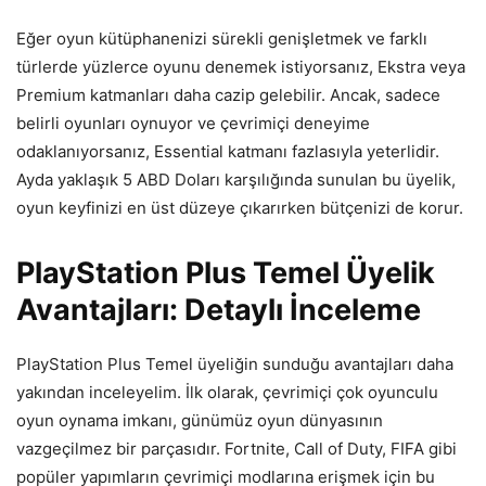
Eğer oyun kütüphanenizi sürekli genişletmek ve farklı
türlerde yüzlerce oyunu denemek istiyorsanız, Ekstra veya
Premium katmanları daha cazip gelebilir. Ancak, sadece
belirli oyunları oynuyor ve çevrimiçi deneyime
odaklanıyorsanız, Essential katmanı fazlasıyla yeterlidir.
Ayda yaklaşık 5 ABD Doları karşılığında sunulan bu üyelik,
oyun keyfinizi en üst düzeye çıkarırken bütçenizi de korur.
PlayStation Plus Temel Üyelik
Avantajları: Detaylı İnceleme
PlayStation Plus Temel üyeliğin sunduğu avantajları daha
yakından inceleyelim. İlk olarak, çevrimiçi çok oyunculu
oyun oynama imkanı, günümüz oyun dünyasının
vazgeçilmez bir parçasıdır. Fortnite, Call of Duty, FIFA gibi
popüler yapımların çevrimiçi modlarına erişmek için bu