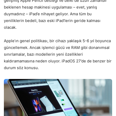
gelişmiş Apple Pencil desteği ve belki de uzun zamandır
beklenen hesap makinesi uygulaması – evet, yanlış
duymadınız – iPad’e nihayet geliyor. Ama tüm bu
yeniliklerin bedeli, bazı eski iPad’lerin geride kalması
olacak.
Apple’ın genel politikası, bir cihazı yaklaşık 5-6 yıl boyunca
güncellemek. Ancak işlemci gücü ve RAM gibi donanımsal
sınırlamalar, bazı modellerin yeni özellikleri
kaldıramamasına neden oluyor. iPadOS 27’de de benzer bir
durum söz konusu.