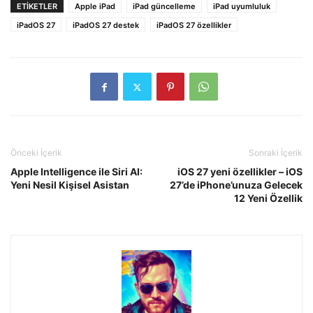
ETIKETLER
Apple iPad
iPad güncelleme
iPad uyumluluk
iPadOS 27
iPadOS 27 destek
iPadOS 27 özellikler
Önceki İçerik
Sonraki İçerik
Apple Intelligence ile Siri AI:
iOS 27 yeni özellikler – iOS
Yeni Nesil Kişisel Asistan
27’de iPhone’unuza Gelecek
12 Yeni Özellik