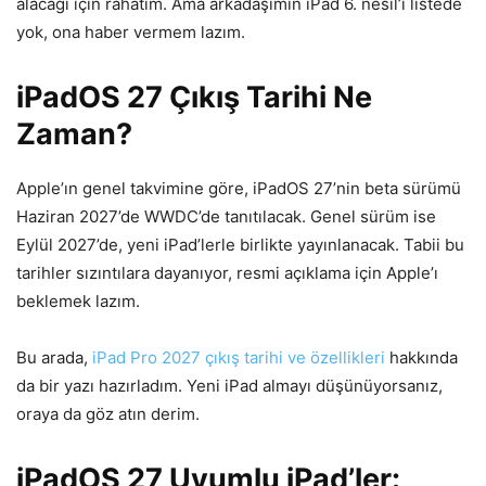
alacağı için rahatım. Ama arkadaşımın iPad 6. nesil’i listede
yok, ona haber vermem lazım.
iPadOS 27 Çıkış Tarihi Ne
Zaman?
Apple’ın genel takvimine göre, iPadOS 27’nin beta sürümü
Haziran 2027’de WWDC’de tanıtılacak. Genel sürüm ise
Eylül 2027’de, yeni iPad’lerle birlikte yayınlanacak. Tabii bu
tarihler sızıntılara dayanıyor, resmi açıklama için Apple’ı
beklemek lazım.
Bu arada,
iPad Pro 2027 çıkış tarihi ve özellikleri
hakkında
da bir yazı hazırladım. Yeni iPad almayı düşünüyorsanız,
oraya da göz atın derim.
iPadOS 27 Uyumlu iPad’ler: