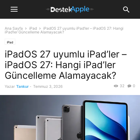
Ana Sayfa
iPad
iPadOS 27 uyumlu iPad’ler – iPadOS 27: Hangi
iPad’ler Güncelleme Alamayacak?
iPad
iPadOS 27 uyumlu iPad’ler –
iPadOS 27: Hangi iPad’ler
Güncelleme Alamayacak?
32
0
Yazar
Tankur
-
Temmuz 3, 2026