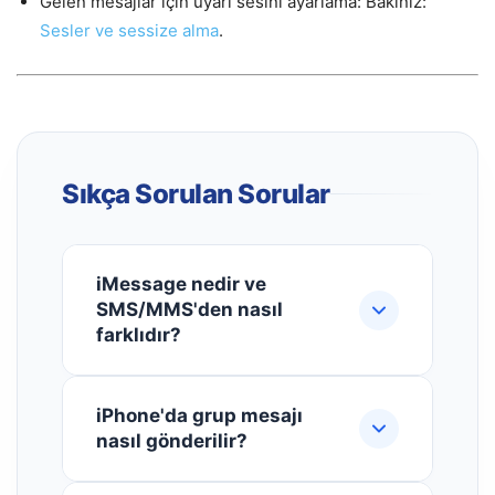
Gelen mesajlar için uyarı sesini ayarlama: Bakınız:
Sesler ve sessize alma
.
Sıkça Sorulan Sorular
iMessage nedir ve
SMS/MMS'den nasıl
farklıdır?
iMessage, Apple'ın Wi-Fi veya
iPhone'da grup mesajı
hücresel veri üzerinden diğer iOS
nasıl gönderilir?
(iOS 5+) ve macOS (OS X Mountain
Lion+) kullanıcılarına sınırsız metin,