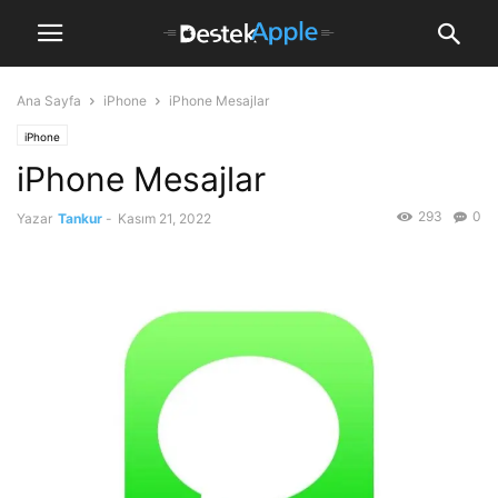
Ana Sayfa
iPhone
iPhone Mesajlar
iPhone
iPhone Mesajlar
293
0
Yazar
Tankur
-
Kasım 21, 2022