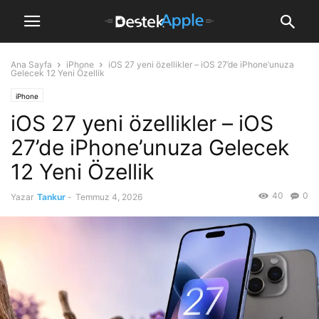
Ana Sayfa
iPhone
iOS 27 yeni özellikler – iOS 27’de iPhone’unuza
Gelecek 12 Yeni Özellik
iPhone
iOS 27 yeni özellikler – iOS
27’de iPhone’unuza Gelecek
12 Yeni Özellik
40
0
Yazar
Tankur
-
Temmuz 4, 2026