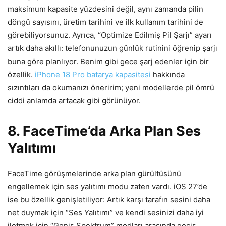
maksimum kapasite yüzdesini değil, aynı zamanda pilin
döngü sayısını, üretim tarihini ve ilk kullanım tarihini de
görebiliyorsunuz. Ayrıca, “Optimize Edilmiş Pil Şarjı” ayarı
artık daha akıllı: telefonunuzun günlük rutinini öğrenip şarjı
buna göre planlıyor. Benim gibi gece şarj edenler için bir
özellik.
iPhone 18 Pro batarya kapasitesi
hakkında
sızıntıları da okumanızı öneririm; yeni modellerde pil ömrü
ciddi anlamda artacak gibi görünüyor.
8. FaceTime’da Arka Plan Ses
Yalıtımı
FaceTime görüşmelerinde arka plan gürültüsünü
engellemek için ses yalıtımı modu zaten vardı. iOS 27’de
ise bu özellik genişletiliyor: Artık karşı tarafın sesini daha
net duymak için “Ses Yalıtımı” ve kendi sesinizi daha iyi
iletmek için “Geniş Spektrum” modları arasında geçiş