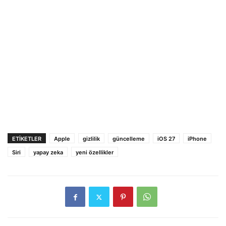
ETIKETLER
Apple
gizlilik
güncelleme
iOS 27
iPhone
Siri
yapay zeka
yeni özellikler