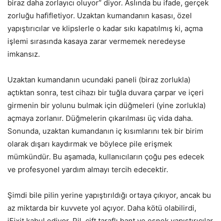
biraz daha zorlayıcı oluyor” diyor. Aslında bu ifade, gerçek
zorluğu hafifletiyor. Uzaktan kumandanın kasası, özel
yapıştırıcılar ve klipslerle o kadar sıkı kapatılmış ki, açma
işlemi sırasında kasaya zarar vermemek neredeyse
imkansız.
Uzaktan kumandanın ucundaki paneli (biraz zorlukla)
açtıktan sonra, test cihazı bir tuğla duvara çarpar ve içeri
girmenin bir yolunu bulmak için düğmeleri (yine zorlukla)
açmaya zorlanır. Düğmelerin çıkarılması üç vida daha.
Sonunda, uzaktan kumandanın iç kısımlarını tek bir birim
olarak dışarı kaydırmak ve böylece pile erişmek
mümkündür. Bu aşamada, kullanıcıların çoğu pes edecek
ve profesyonel yardım almayı tercih edecektir.
Şimdi bile pilin yerine yapıştırıldığı ortaya çıkıyor, ancak bu
az miktarda bir kuvvete yol açıyor. Daha kötü olabilirdi,
iFixit kabul ediyor. Pil, çift taraflı bant ve esnek yapıştırıcılar