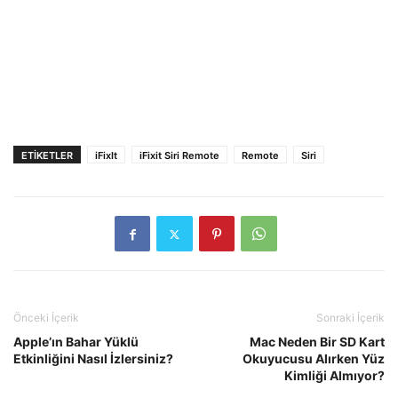
ETIKETLER
iFixIt
iFixit Siri Remote
Remote
Siri
Önceki İçerik
Sonraki İçerik
Apple’ın Bahar Yüklü
Mac Neden Bir SD Kart
Etkinliğini Nasıl İzlersiniz?
Okuyucusu Alırken Yüz
Kimliği Almıyor?