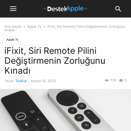
Ana Sayfa
Apple Tv
iFixit, Siri Remote Pilini Değiştirmenin Zorluğunu
Kınadı
Apple Tv
iFixit, Siri Remote Pilini
Değiştirmenin Zorluğunu
Kınadı
710
0
Yazar
Tankur
-
Kasım 16, 2022