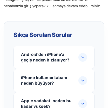
hesabınızla giriş yaparak kullanmaya devam edebilirsiniz.
Sıkça Sorulan Sorular
Android'den iPhone'a
geçiş neden hızlanıyor?
Android'den iPhone'a geçişin
iPhone kullanıcı tabanı
hızlanmasının başlıca nedenleri
neden büyüyor?
arasında Apple'ın kesintisiz
ekosistem deneyimi, uzun vadeli
iPhone kullanıcı tabanı, özellikle
yazılım desteği (iPhone'lar 5-6 yıl
Apple sadakati neden bu
ABD'de yeni etkinleştirmelerin
güncelleme alırken birçok Android
kadar yüksek?