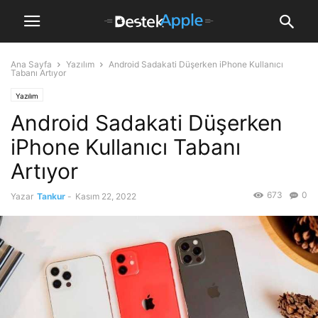
Ana Sayfa
Yazılım
Android Sadakati Düşerken iPhone Kullanıcı
Tabanı Artıyor
Yazılım
Android Sadakati Düşerken
iPhone Kullanıcı Tabanı
Artıyor
673
0
Yazar
Tankur
-
Kasım 22, 2022