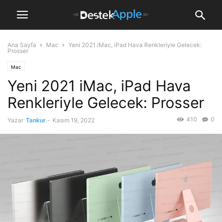
Ana Sayfa
Mac
Yeni 2021 iMac, iPad Hava Renkleriyle Gelecek:
Prosser
Mac
Yeni 2021 iMac, iPad Hava
Renkleriyle Gelecek: Prosser
410
0
Yazar
Tankur
-
Kasım 19, 2022