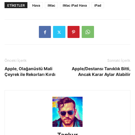
ETIKETLER
Hava
iMac
iMac iPad Hava
iPad
Önceki İçerik
Sonraki İçerik
Apple, Olağanüstü Mali
Apple/Destansı Tanıklık Bitti,
Çeyrek ile Rekorları Kırdı
Ancak Karar Aylar Alabilir