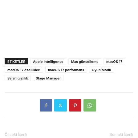
ETIKETLER
Apple Intelligence
Mac güncelleme
macOS 17
macOS 17 özellikleri
macOS 17 performans
Oyun Modu
Safari gizlilik
Stage Manager
Önceki İçerik
Sonraki İçerik