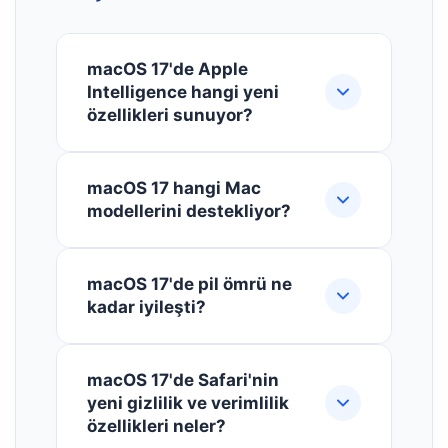
macOS 17'de Apple
Intelligence hangi yeni
özellikleri sunuyor?
macOS 17 ile Apple Intelligence,
macOS 17 hangi Mac
Siri'nin e-postaları özetlemesi,
modellerini destekliyor?
takvimi analiz ederek öneriler
sunması ve PDF'lerdeki verileri
macOS 17, Apple Silicon Mac'lerin
tabloya dönüştürmesi gibi yapay
macOS 17'de pil ömrü ne
yanı sıra belirli Intel tabanlı Mac
zeka destekli üretkenlik araçları
kadar iyileşti?
modellerini de destekliyor. Ancak
sunuyor. Tüm işlemler cihaz üzerinde
yapay zeka özelliklerinden tam
gerçekleştiği için veri gizliliği
macOS 17, özellikle Apple Silicon
anlamıyla yararlanmak için Apple
korunuyor. Bu özellikleri daha etkin
macOS 17'de Safari'nin
Mac'lerde pil ömründe %15'e varan
Silicon öneriliyor. Desteklenmeyen
yeni gizlilik ve verimlilik
kullanmak için
Apple Intelligence ile
iyileştirme sağlıyor. Gelişmiş bellek
bir Mac modeline macOS 17'yi
özellikleri neler?
Günlük İşlerinizi Kolaylaştırın
yönetimi ve uygulama başlatma hızı