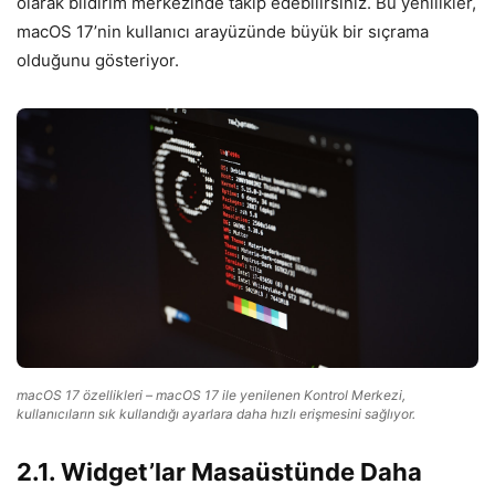
olarak bildirim merkezinde takip edebilirsiniz. Bu yenilikler,
macOS 17’nin kullanıcı arayüzünde büyük bir sıçrama
olduğunu gösteriyor.
macOS 17 özellikleri – macOS 17 ile yenilenen Kontrol Merkezi,
kullanıcıların sık kullandığı ayarlara daha hızlı erişmesini sağlıyor.
2.1. Widget’lar Masaüstünde Daha