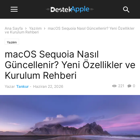
Ana Sayfa
Yazılım
macOS Sequoia Nasıl Güncellenir? Yeni Özellikler
ve Kurulum Rehberi
Yazılım
macOS Sequoia Nasıl
Güncellenir? Yeni Özellikler ve
Kurulum Rehberi
221
0
Yazar
Tankur
-
Haziran 22, 2026