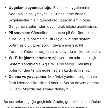
Uygulama uyumsuzluğu:
Bazı eski uygulamalar
Sequoia ile çalışmayabilir. Güncelleme öncesi
uygulamalarınızın güncel olduğundan emin olun.
Geliştirici sitelerinden uyumluluk bilgisi alabilirsiniz.
Pil sorunları:
Güncelleme sonrası pil ömründe kısa
süreli düşüş normaldir. Birkaç gün içinde sistem
optimize olur. Eğer sorun devam ederse, Pil
Tercihleri’nden enerji tasarrufu ayarlarını kontrol edin.
Wi-Fi bağlantı sorunları:
Ağ ayarlarını sıfırlamak için
Sistem Tercihleri > Ağ > Wi-Fi’yi seçip “Gelişmiş”
bölümünden tercih edilen ağları kaldırabilirsiniz.
Donma ve yavaşlama:
Mac’inizi yeniden başlatın ve
Disk İzlencesi ile izinleri onarın. Sorun devam ederse,
Güvenli Mod’da başlatmayı deneyin.
Bu sorunların çoğu geçicidir. Apple, genellikle ilk haftalarda
küçük güncellemeler yayınlayarak hataları giderir.