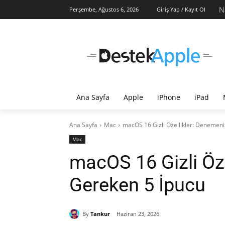
Na
Perşembe, Ağustos 6, 2026
Giriş Yap / Kayıt Ol
Ana Sayfa
Apple
iPhone
iPad
Ana Sayfa
Mac
macOS 16 Gizli Özellikler: Denemeni
Mac
macOS 16 Gizli Öz
Gereken 5 İpucu
By
Tankur
Haziran 23, 2026