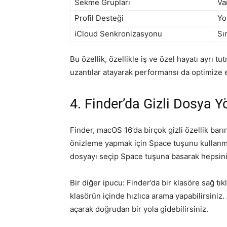
Sekme Grupları
Va
Profil Desteği
Yo
iCloud Senkronizasyonu
Sın
Bu özellik, özellikle iş ve özel hayatı ayrı tut
uzantılar atayarak performansı da optimize e
4. Finder’da Gizli Dosya Y
Finder, macOS 16’da birçok gizli özellik barın
önizleme yapmak için Space tuşunu kullanmak
dosyayı seçip Space tuşuna basarak hepsin
Bir diğer ipucu: Finder’da bir klasöre sağ tı
klasörün içinde hızlıca arama yapabilirsiniz
açarak doğrudan bir yola gidebilirsiniz.