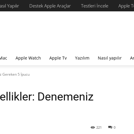
sıl Yapılır
Destek Apple Araçlar
Testleri İncele
Apple Tü
Mac
Apple Watch
Apple Tv
Yazılım
Nasıl yapılır
A
z Gereken 5 İpucu
ellikler: Denemeniz
221
0