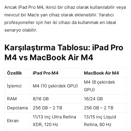
Ancak iPad Pro M4, ikinci bir cihaz olarak kullanılabilir veya
mevcut bir Mac’e yan cihaz olarak eklenebilir. Yaratıcı
profesyoneller için her iki cihazı da kullanmak en ideal
senaryo olabilir.
Karşılaştırma Tablosu: iPad Pro
M4 vs MacBook Air M4
Özellik
iPad Pro M4
MacBook Air M4
M4 (8 çekirdek
İşlemci
M4 (10 çekirdek GPU)
GPU)
RAM
8/16 GB
16/24 GB
Depolama
256 GB – 2 TB
256 GB – 2 TB
11/13 inç Ultra Retina
13/15 inç Liquid
Ekran
XDR, 120 Hz
Retina, 60 Hz