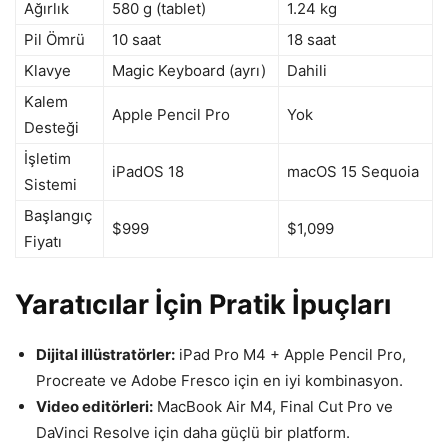
Ağırlık
580 g (tablet)
1.24 kg
Pil Ömrü
10 saat
18 saat
Klavye
Magic Keyboard (ayrı)
Dahili
Kalem
Apple Pencil Pro
Yok
Desteği
İşletim
iPadOS 18
macOS 15 Sequoia
Sistemi
Başlangıç
$999
$1,099
Fiyatı
Yaratıcılar İçin Pratik İpuçları
Dijital illüstratörler:
iPad Pro M4 + Apple Pencil Pro,
Procreate ve Adobe Fresco için en iyi kombinasyon.
Video editörleri:
MacBook Air M4, Final Cut Pro ve
DaVinci Resolve için daha güçlü bir platform.