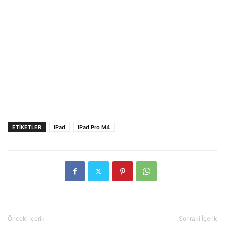
ETIKETLER
iPad
iPad Pro M4
Önceki İçerik
Sonraki İçerik