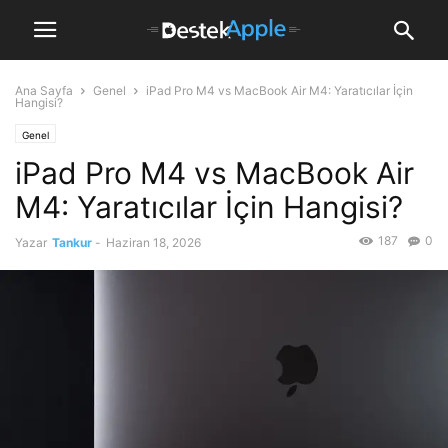
Ana Sayfa
Genel
iPad Pro M4 vs MacBook Air M4: Yaratıcılar İçin
Hangisi?
Genel
iPad Pro M4 vs MacBook Air
M4: Yaratıcılar İçin Hangisi?
187
0
Yazar
Tankur
-
Haziran 18, 2026