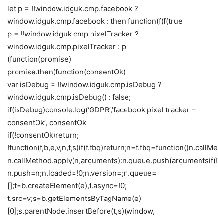
let p = !!window.idguk.cmp.facebook ?
window.idguk.cmp.facebook : then:function(f)f(true
p = !!window.idguk.cmp.pixelTracker ?
window.idguk.cmp.pixelTracker : p;
(function(promise)
promise.then(function(consentOk)
var isDebug = !!window.idguk.cmp.isDebug ?
window.idguk.cmp.isDebug() : false;
if(isDebug)console.log(‘GDPR’,’facebook pixel tracker –
consentOk’, consentOk
if(!consentOk)return;
!function(f,b,e,v,n,t,s)if(f.fbq)return;n=f.fbq=function()n.callM
n.callMethod.apply(n,arguments):n.queue.push(argumentsif(!f
n.push=n;n.loaded=!0;n.version=;n.queue=
[];t=b.createElement(e),t.async=!0;
t.src=v;s=b.getElementsByTagName(e)
[0];s.parentNode.insertBefore(t,s)(window,