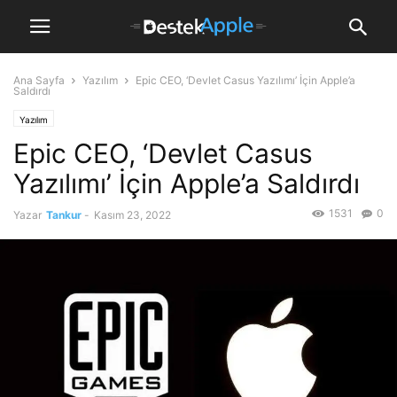
Ana Sayfa
Yazılım
Epic CEO, ‘Devlet Casus Yazılımı’ İçin Apple’a
Saldırdı
Yazılım
Epic CEO, ‘Devlet Casus
Yazılımı’ İçin Apple’a Saldırdı
1531
0
Yazar
Tankur
-
Kasım 23, 2022