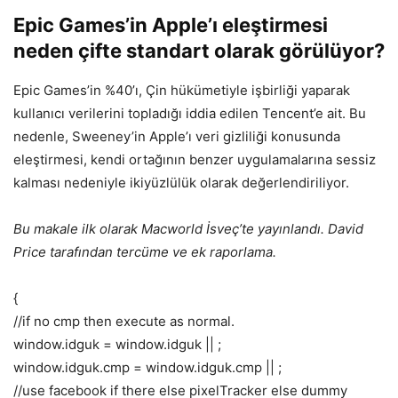
Epic Games’in Apple’ı eleştirmesi
neden çifte standart olarak görülüyor?
Epic Games’in %40’ı, Çin hükümetiyle işbirliği yaparak
kullanıcı verilerini topladığı iddia edilen Tencent’e ait. Bu
nedenle, Sweeney’in Apple’ı veri gizliliği konusunda
eleştirmesi, kendi ortağının benzer uygulamalarına sessiz
kalması nedeniyle ikiyüzlülük olarak değerlendiriliyor.
Bu makale ilk olarak Macworld İsveç’te yayınlandı. David
Price tarafından tercüme ve ek raporlama.
{
//if no cmp then execute as normal.
window.idguk = window.idguk || ;
window.idguk.cmp = window.idguk.cmp || ;
//use facebook if there else pixelTracker else dummy