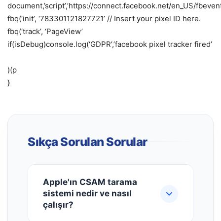
document,’script’,’https://connect.facebook.net/en_US/fbevent
fbq(‘init’, ‘783301121827721’ // Insert your pixel ID here.
fbq(‘track’, ‘PageView’
if(isDebug)console.log(‘GDPR’,’facebook pixel tracker fired’
)(p
}
Sıkça Sorulan Sorular
Apple'ın CSAM tarama
sistemi nedir ve nasıl
çalışır?