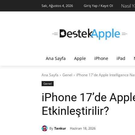
Nasıl Y
Salı, Ağustos 4, 2026
Giriş Yap / Kayıt Ol
Ana Sayfa
Apple
iPhone
iPad
Ana Sayfa
Genel
iPhone 17'de Apple Intelligence Nasıl
Genel
iPhone 17’de Apple
Etkinleştirilir?
By
Tankur
Haziran 18, 2026