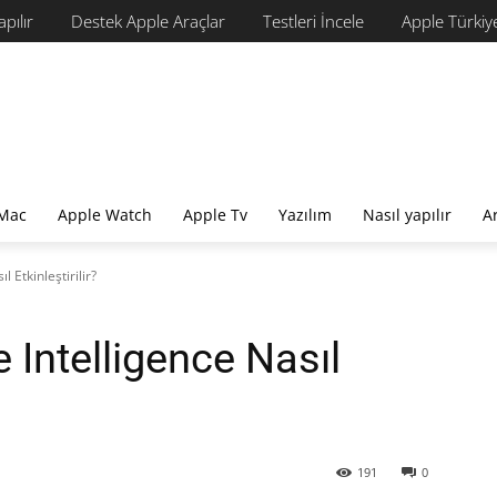
apılır
Destek Apple Araçlar
Testleri İncele
Apple Türkiye 
Mac
Apple Watch
Apple Tv
Yazılım
Nasıl yapılır
A
 Etkinleştirilir?
 Intelligence Nasıl
191
0