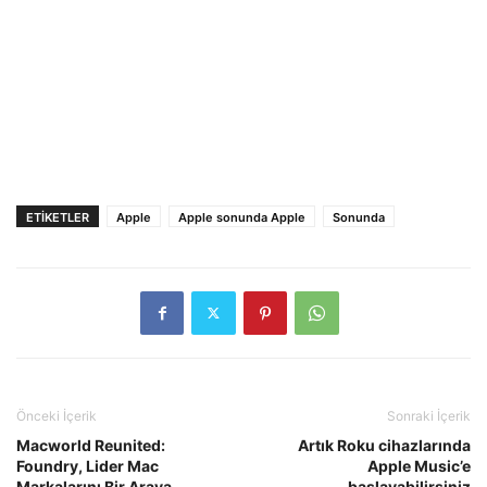
ETIKETLER
Apple
Apple sonunda Apple
Sonunda
Önceki İçerik
Sonraki İçerik
Macworld Reunited:
Artık Roku cihazlarında
Foundry, Lider Mac
Apple Music’e
Markalarını Bir Araya
başlayabilirsiniz