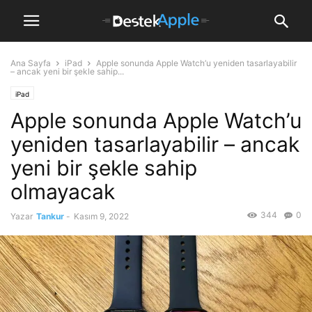
Ana Sayfa
iPad
Apple sonunda Apple Watch’u yeniden tasarlayabilir
– ancak yeni bir şekle sahip...
iPad
Apple sonunda Apple Watch’u
yeniden tasarlayabilir – ancak
yeni bir şekle sahip
olmayacak
344
0
Yazar
Tankur
-
Kasım 9, 2022