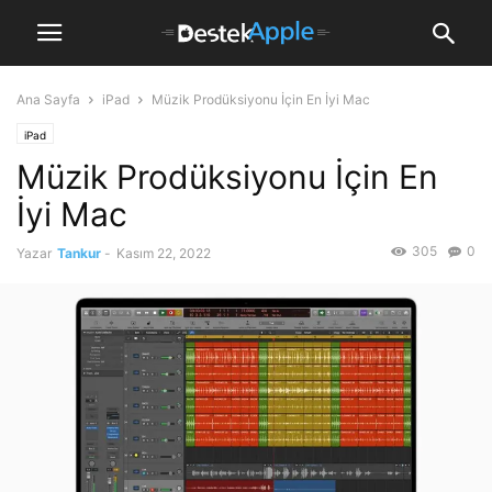
Ana Sayfa
iPad
Müzik Prodüksiyonu İçin En İyi Mac
iPad
Müzik Prodüksiyonu İçin En
İyi Mac
305
0
Yazar
Tankur
-
Kasım 22, 2022