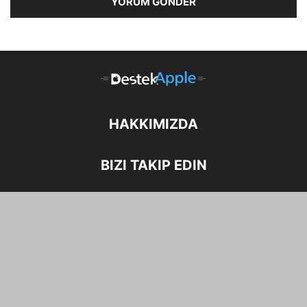
HAKKIMIZDA
BIZI TAKIP EDIN
Ana Sayfa
Apple
iPhone
iPad
Mac
Apple Watch
Apple Tv
Yazılım
Nasıl yapılır
Araçlar
© © 2026 destekapple.com – ❤️ I love Apple