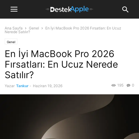
Ana Sayfa
Genel
En İyi MacBook Pro 2026 Fırsatları: En Ucuz
Nerede Satılır?
Genel
En İyi MacBook Pro 2026
Fırsatları: En Ucuz Nerede
Satılır?
195
0
Yazar
Tankur
-
Haziran 19, 2026