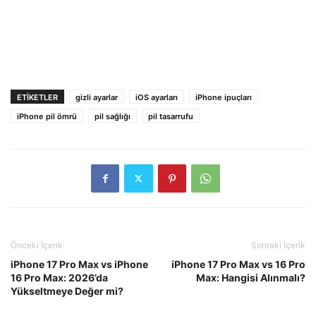
ETIKETLER
gizli ayarlar
iOS ayarları
iPhone ipuçları
iPhone pil ömrü
pil sağlığı
pil tasarrufu
Önceki İçerik
Sonraki İçerik
iPhone 17 Pro Max vs iPhone
iPhone 17 Pro Max vs 16 Pro
16 Pro Max: 2026’da
Max: Hangisi Alınmalı?
Yükseltmeye Değer mi?