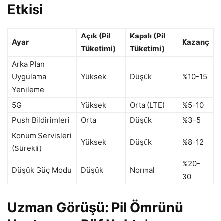
Etkisi
Açık (Pil
Kapalı (Pil
Ayar
Kazanç
Tüketimi)
Tüketimi)
Arka Plan
Uygulama
Yüksek
Düşük
%10-15
Yenileme
5G
Yüksek
Orta (LTE)
%5-10
Push Bildirimleri
Orta
Düşük
%3-5
Konum Servisleri
Yüksek
Düşük
%8-12
(Sürekli)
%20-
Düşük Güç Modu
Düşük
Normal
30
Uzman Görüşü: Pil Ömrünü