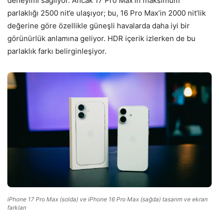
deneyimi sağlıyor. Ancak 17 Pro Max’in maksimum
parlaklığı 2500 nit’e ulaşıyor; bu, 16 Pro Max’in 2000 nit’lik
değerine göre özellikle güneşli havalarda daha iyi bir
görünürlük anlamına geliyor. HDR içerik izlerken de bu
parlaklık farkı belirginleşiyor.
iPhone 17 Pro Max (solda) ve iPhone 16 Pro Max (sağda) tasarım ve ekran
farkları