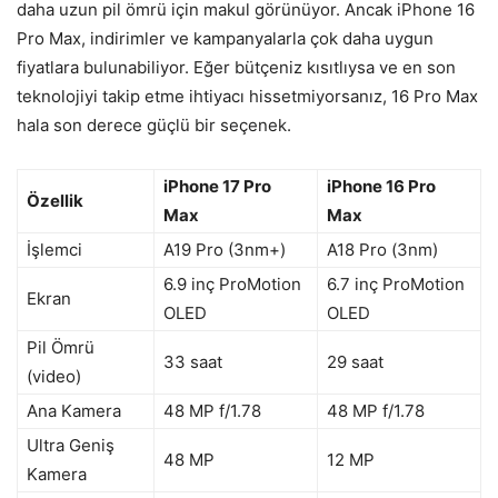
daha uzun pil ömrü için makul görünüyor. Ancak iPhone 16
Pro Max, indirimler ve kampanyalarla çok daha uygun
fiyatlara bulunabiliyor. Eğer bütçeniz kısıtlıysa ve en son
teknolojiyi takip etme ihtiyacı hissetmiyorsanız, 16 Pro Max
hala son derece güçlü bir seçenek.
iPhone 17 Pro
iPhone 16 Pro
Özellik
Max
Max
İşlemci
A19 Pro (3nm+)
A18 Pro (3nm)
6.9 inç ProMotion
6.7 inç ProMotion
Ekran
OLED
OLED
Pil Ömrü
33 saat
29 saat
(video)
Ana Kamera
48 MP f/1.78
48 MP f/1.78
Ultra Geniş
48 MP
12 MP
Kamera