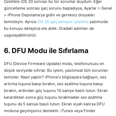
Özellikle iOS 20 sonrası bu tür sorunlar duydum. Eğer
güncelleme sonrası şarj sorunu başladıysa, Ayarlar > Genel
> iPhone Depolama’ya gidin ve gereksiz dosyaları
temizleyin. Ayrıca
iOS 20 şarj olmuyor çözümü
yazımızda
bu konuyu detaylıca ele aldık. Oradaki adımları da
uygulayabilirsiniz.
6. DFU Modu ile Sıfırlama
DFU (Device Firmware Update) modu, telefonunuzu en
düşük seviyede sıfırlar. Bu işlem, yazılımsal tüm sorunları
temizler. Nasıl yapılır? iPhone’u bilgisayara bağlayın, ses
artırma tuşuna basıp bırakın, ses azaltma tuşuna basıp
bırakın, ardından güç tuşunu 10 saniye basılı tutun. Ekran
karardıktan sonra güç tuşunu bırakmadan ses azaltma
tuşunu da 5 saniye basılı tutun. Ekran siyah kalırsa DFU
moduna geçmişsiniz demektir. iTunes veya Finder