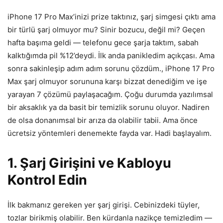
iPhone 17 Pro Max’inizi prize taktınız, şarj simgesi çıktı ama
bir türlü şarj olmuyor mu? Sinir bozucu, değil mi? Geçen
hafta başıma geldi — telefonu gece şarja taktım, sabah
kalktığımda pil %12’deydi. İlk anda panikledim açıkçası. Ama
sonra sakinleşip adım adım sorunu çözdüm., iPhone 17 Pro
Max şarj olmuyor sorununa karşı bizzat denediğim ve işe
yarayan 7 çözümü paylaşacağım. Çoğu durumda yazılımsal
bir aksaklık ya da basit bir temizlik sorunu oluyor. Nadiren
de olsa donanımsal bir arıza da olabilir tabii. Ama önce
ücretsiz yöntemleri denemekte fayda var. Hadi başlayalım.
1. Şarj Girişini ve Kabloyu
Kontrol Edin
İlk bakmanız gereken yer şarj girişi. Cebinizdeki tüyler,
tozlar birikmiş olabilir. Ben kürdanla nazikçe temizledim —