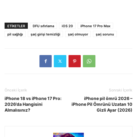
ETIKETLER
DFU sıfırlama
iOS 20
iPhone 17 Pro Max
pil sağlığı
şarj girişi temizliği
şarj olmuyor
şarj sorunu
Önceki İçerik
Sonraki İçerik
iPhone 18 vs iPhone 17 Pro:
iPhone pil ömrü 2026 –
2026’da Hangisini
iPhone Pil Ömrünü Uzatan 10
Almalısınız?
Gizli Ayar (2026)