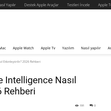
sıl Yapılır
Destek Apple Araçlar
Testleri İncele
Apple Tü
Mac
Apple Watch
Apple Tv
Yazılım
Nasıl yapılır
A
l Etkinleştirilir? 2026 Rehberi
 Intelligence Nasıl
26 Rehberi
191
0