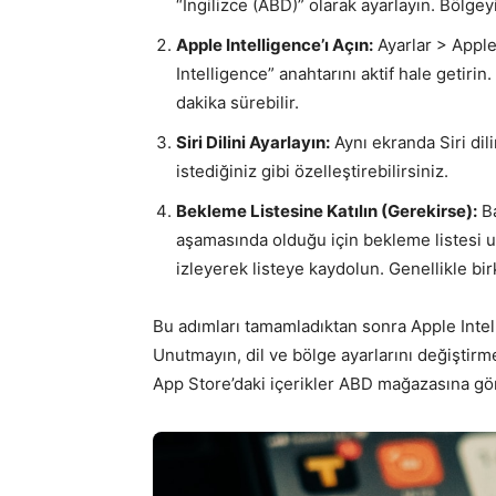
“İngilizce (ABD)” olarak ayarlayın. Bölgeyi
Apple Intelligence’ı Açın:
Ayarlar > Apple
Intelligence” anahtarını aktif hale getiri
dakika sürebilir.
Siri Dilini Ayarlayın:
Aynı ekranda Siri dili
istediğiniz gibi özelleştirebilirsiniz.
Bekleme Listesine Katılın (Gerekirse):
Ba
aşamasında olduğu için bekleme listesi u
izleyerek listeye kaydolun. Genellikle bir
Bu adımları tamamladıktan sonra Apple Intell
Unutmayın, dil ve bölge ayarlarını değiştirme
App Store’daki içerikler ABD mağazasına göre