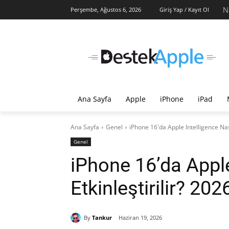
Na
Perşembe, Ağustos 6, 2026
Giriş Yap / Kayıt Ol
Ana Sayfa
Apple
iPhone
iPad
Ana Sayfa
Genel
iPhone 16'da Apple Intelligence Nası
Genel
iPhone 16’da Apple
Etkinleştirilir? 20
By
Tankur
Haziran 19, 2026