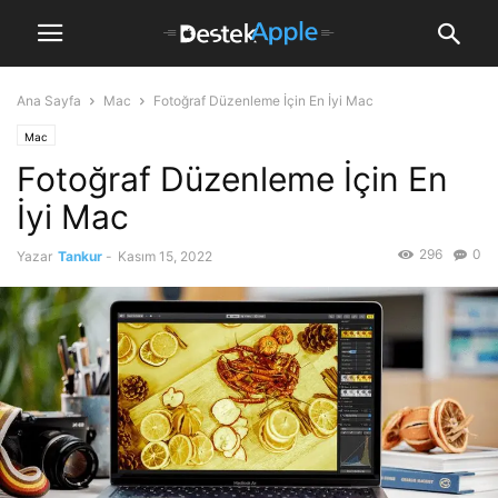
Ana Sayfa
Mac
Fotoğraf Düzenleme İçin En İyi Mac
Mac
Fotoğraf Düzenleme İçin En
İyi Mac
296
0
Yazar
Tankur
-
Kasım 15, 2022