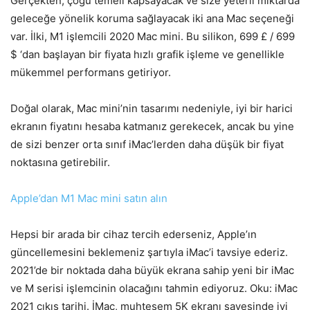
Gerçekten, çoğu temeli kapsayacak ve size yeterli miktarda
geleceğe yönelik koruma sağlayacak iki ana Mac seçeneği
var. İlki, M1 işlemcili 2020 Mac mini. Bu silikon, 699 £ / 699
$ ‘dan başlayan bir fiyata hızlı grafik işleme ve genellikle
mükemmel performans getiriyor.
Doğal olarak, Mac mini’nin tasarımı nedeniyle, iyi bir harici
ekranın fiyatını hesaba katmanız gerekecek, ancak bu yine
de sizi benzer orta sınıf iMac’lerden daha düşük bir fiyat
noktasına getirebilir.
Apple’dan M1 Mac mini satın alın
Hepsi bir arada bir cihaz tercih ederseniz, Apple’ın
güncellemesini beklemeniz şartıyla iMac’i tavsiye ederiz.
2021’de bir noktada daha büyük ekrana sahip yeni bir iMac
ve M serisi işlemcinin olacağını tahmin ediyoruz. Oku: iMac
2021 çıkış tarihi. İMac, muhteşem 5K ekranı sayesinde iyi