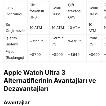
Çift
Çift
Ç
GPS
Çoklu
Çoklu
frekanslı
frekanslı
f
Doğruluğu
GNSS
GNSS
GPS
GPS
Su
10
10 ATM
10 ATM
10 ATM
1
Geçirmezlik
ATM
İşletim
Garmin
Polar
C
watchOS
Wear OS
Sistemi
OS
OS
Fiyat
~$799
~$999
~$649
~$699
~
(Başlangıç)
Apple Watch Ultra 3
Alternatiflerinin Avantajları ve
Dezavantajları
Avantajlar