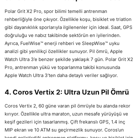
Polar Grit X2 Pro, spor bilimi temelli antrenman
rehberliğiyle öne çıkıyor. Özellikle koşu, bisiklet ve triatlon
gibi dayanıklılık sporlarıyla ilgilenenler için ideal. Saat, GPS
doğruluğu ve nabız takibinde sektörün en iyilerinden.
Ayrıca, FuelWise™ enerji rehberi ve SleepWise™ uyku
analizi gibi yenilikçi özellikler sunuyor. Pil ömrü, Apple
Watch Ultra 3’e benzer şekilde yaklaşık 7 gün. Polar Grit X2
Pro, antrenman yükü ve toparlanma takibi konusunda
Apple Watch Ultra 3’ten daha detaylı veriler sağlıyor.
4. Coros Vertix 2: Ultra Uzun Pil Ömrü
Coros Vertix 2, 60 güne varan pil ömrüyle bu alanda rekor
kırıyor. Özellikle ultra maraton, uzun mesafe yürüyüşü ve
keşif gezileri için tasarlanmış. Çift frekanslı GPS, 1.4 inç
MIP ekran ve 10 ATM su geçirmezlik sunuyor. Coros’un
kendi geliştirdiği antrenman platformu, koşu ve bisiklet için