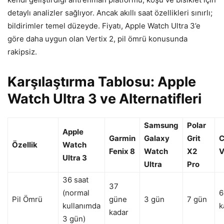
detaylı analizler sağlıyor. Ancak akıllı saat özellikleri sınırlı;
bildirimler temel düzeyde. Fiyatı, Apple Watch Ultra 3’e
göre daha uygun olan Vertix 2, pil ömrü konusunda
rakipsiz.
Karşılaştırma Tablosu: Apple
Watch Ultra 3 ve Alternatifleri
Samsung
Polar
Apple
Garmin
Galaxy
Grit
C
Özellik
Watch
Fenix 8
Watch
X2
V
Ultra 3
Ultra
Pro
36 saat
37
(normal
6
Pil Ömrü
güne
3 gün
7 gün
kullanımda
k
kadar
3 gün)