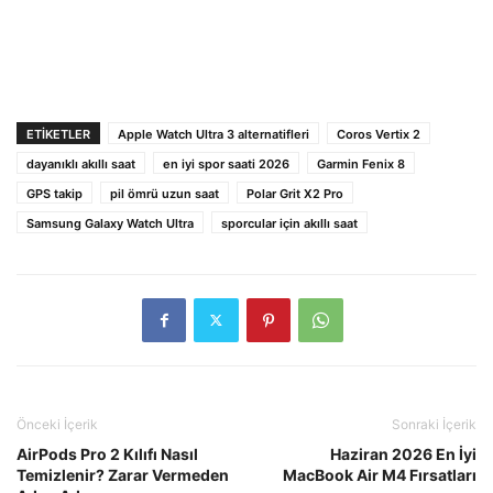
ETIKETLER
Apple Watch Ultra 3 alternatifleri
Coros Vertix 2
dayanıklı akıllı saat
en iyi spor saati 2026
Garmin Fenix 8
GPS takip
pil ömrü uzun saat
Polar Grit X2 Pro
Samsung Galaxy Watch Ultra
sporcular için akıllı saat
Önceki İçerik
Sonraki İçerik
AirPods Pro 2 Kılıfı Nasıl
Haziran 2026 En İyi
Temizlenir? Zarar Vermeden
MacBook Air M4 Fırsatları