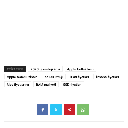
ETIKETLER
2026 teknoloji krizi
Apple bellek krizi
Apple tedarik zinciri
bellek kıtlığı
iPad fiyatları
iPhone fiyatları
Mac fiyat artışı
RAM maliyeti
SSD fiyatları