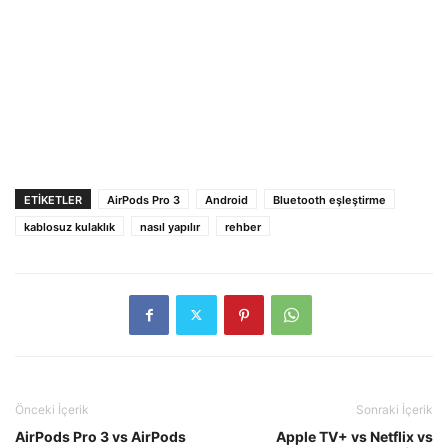
ETIKETLER
AirPods Pro 3
Android
Bluetooth eşleştirme
kablosuz kulaklık
nasıl yapılır
rehber
Önceki İçerik
Sonraki İçerik
AirPods Pro 3 vs AirPods
Apple TV+ vs Netflix vs