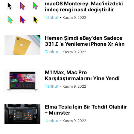
macOS Monterey: Mac’inizdeki
imleç rengi nasıl değiştirilir
Tankur
-
Kasım 9, 2022
Hemen Şimdi eBay’den Sadece
331 £ ‘a Yenileme iPhone Xr Alın
Tankur
-
Kasım 9, 2022
M1 Max, Mac Pro
Karşılaştırmalarını Yine Yendi
Tankur
-
Kasım 9, 2022
Elma Tesla İçin Bir Tehdit Olabilir
– Munster
Tankur
-
Kasım 9, 2022