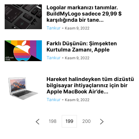
Logolar markanızı tanımlar.
BuildMyLogo sadece 29,99 $
karşılığında bir tane...
Tankur
-
Kasım 9, 2022
Farklı Düşünün: Şimşekten
Kurtulma Zamanı, Apple
Tankur
-
Kasım 9, 2022
Hareket halindeyken tüm dizüstü
bilgisayar ihtiyaçlarınız için bir
Apple MacBook Air’de...
Tankur
-
Kasım 9, 2022
198
199
200