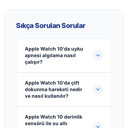
Sıkça Sorulan Sorular
Apple Watch 10'da uyku
apnesi algılama nasıl
çalışır?
Apple Watch 10, watchOS 11 ile
Apple Watch 10'da çift
birlikte gelen uyku apnesi algılama
dokunma hareketi nedir
özelliği sayesinde uyku sırasında
ve nasıl kullanılır?
solunum düzeninizi izler. Saat, gece
boyunca nefes alıp verme sıklığınızı
Çift dokunma hareketi, Apple Watch
analiz ederek olası uyku apnesi
Apple Watch 10 derinlik
10'da elleriniz doluyken saatinizi
belirtilerini tespit eder ve bu verileri
sensörü ile su altı
kontrol etmenizi sağlayan bir