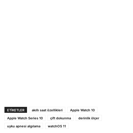
ETIKETLER
akıllı saat özellikleri
Apple Watch 10
Apple Watch Series 10
çift dokunma
derinlik ölçer
uyku apnesi algılama
watchOS 11